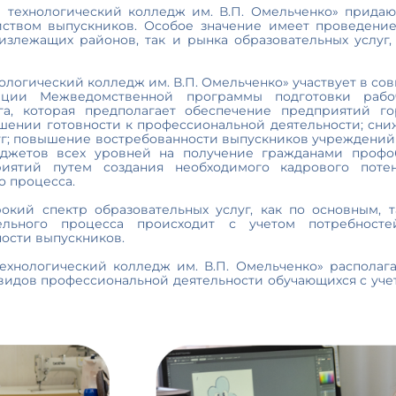
технологический колледж им. В.П. Омельченко» прида
ойством выпускников. Особое значение имеет проведение
лизлежащих районов, так и рынка образовательных услу
гический колледж им. В.П. Омельченко» участвует в со
ии Межведомственной программы подготовки рабо
уга, которая предполагает обеспечение предприятий г
шении готовности к профессиональной деятельности; сн
луг; повышение востребованности выпускников учреждений
юджетов всех уровней на получение гражданами профоб
иятий путем создания необходимого кадрового поте
о процесса.
 спектр образовательных услуг, как по основным, т
тельного процесса происходит с учетом потребнос
ости выпускников.
логический колледж им. В.П. Омельченко» располагает
видов профессиональной деятельности обучающихся с уче