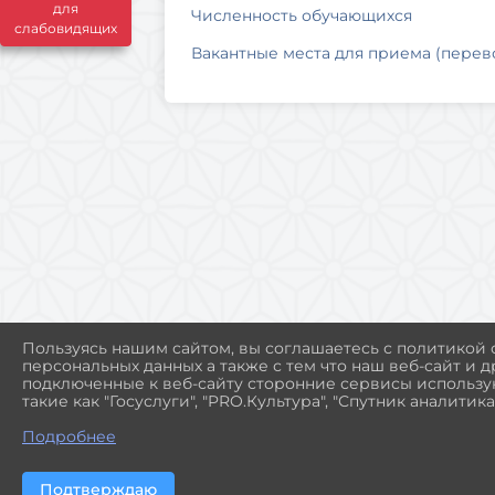
для
Численность обучающихся
слабовидящих
Вакантные места для приема (перев
Пользуясь нашим сайтом, вы соглашаетесь с политикой
персональных данных а также с тем что наш веб-сайт и 
подключенные к веб-сайту сторонние сервисы использую
такие как "Госуслуги", "PRO.Культура", "Спутник аналитика"
Подробнее
Подтверждаю