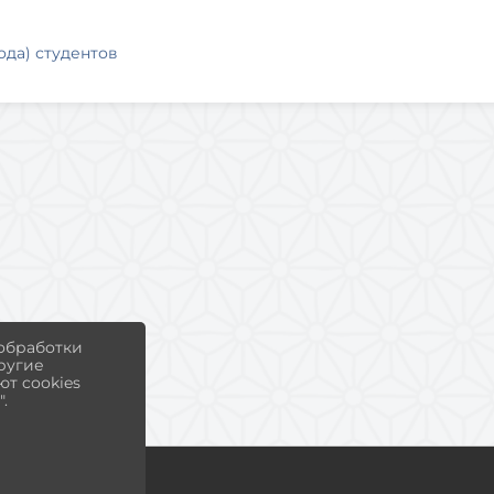
ода) студентов
 обработки
другие
т cookies
.