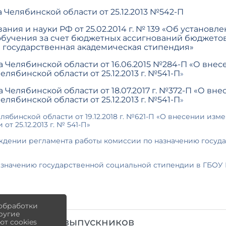
Челябинской области от 25.12.2013 №542-П
ия и науки РФ от 25.02.2014 г. № 139 «Об установл
бучения за счет бюджетных ассигнований бюджетов
 государственная академическая стипендия»
 Челябинской области от 16.06.2015 №284-П «О вне
лябинской области от 25.12.2013 г. №541-П
»
Челябинской области от 18.07.2017 г. №372-П «О вн
лябинской области от 25.12.2013 г. №541-П
»
ябинской области от 19.12.2018 г. №621-П «О внесении изм
т 25.12.2013 г. № 541-П»
дении регламента работы комиссии по назначению госуд
азначению государственной социальной стипендии в ГБО
 обработки
другие
оустройству выпускников
т cookies