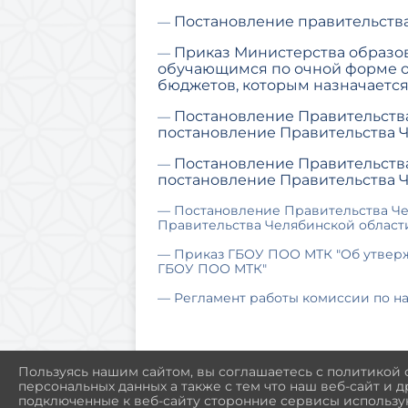
Постановление правительства 
—
Приказ Министерства образован
—
обучающимся по очной форме о
бюджетов, которым назначается
Постановление Правительства
—
постановление Правительства Че
Постановление Правительства 
—
постановление Правительства Че
— Постановление Правительства Чел
Правительства Челябинской области о
— Приказ ГБОУ ПОО МТК "Об утверж
ГБОУ ПОО МТК"
— Регламент работы комиссии по н
Пользуясь нашим сайтом, вы соглашаетесь с политикой
персональных данных а также с тем что наш веб-сайт и 
Центр содействия труд
подключенные к веб-сайту сторонние сервисы использую