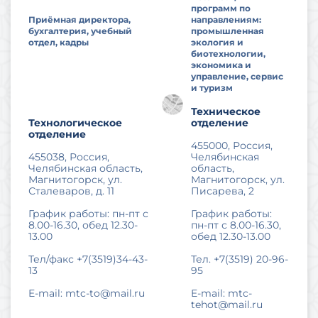
программ по
Приёмная директора,
направлениям:
бухгалтерия, учебный
промышленная
отдел, кадры
экология и
биотехнологии,
экономика и
управление, сервис
и туризм
Техническое
Технологическое
отделение
отделение
455000, Россия,
455038, Россия,
Челябинская
Челябинская область,
область,
Магнитогорск, ул.
Магнитогорск, ул.
Сталеваров, д. 11
Писарева, 2
График работы: пн-пт с
График работы:
8.00-16.30, обед 12.30-
пн-пт с 8.00-16.30,
13.00
обед 12.30-13.00
Тел/факс +7(3519)34-43-
Тел. +7(3519) 20-96-
13
95
E-m
ail: mtc-to@mail.ru
E-ma
il: mtc-
tehot@mail.ru