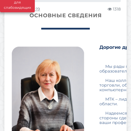
для
слабовидящих
28.09.2017 11:19
1318
ОСНОВНЫЕ СВЕДЕНИЯ
Дорогие дру
Мы рады прив
образователь
Наш колледж с
торговли, общ
компьютерной
МТК – лидер в
области.
Надеемся, чт
стороны сдела
ваши професс