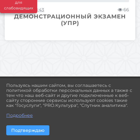
для
слабовидящих
17.12.2025 08:43
66
ДЕМОНСТРАЦИОННЫЙ ЭКЗАМЕН
(УПР)
Пользуясь нашим сайтом, вы соглашаетесь с
политикой обработки персональных данных а также с
тем что наш веб-сайт и другие подключенные к веб-
2026 Г. MTCOL.RU
сайту сторонние сервисы используют cookies такие
ВХОД
как "Госуслуги", "PRO.Культура", "Спутник аналитика".
КАРТА САЙТА
ПОЛИТИКА ОБРАБОТКИ ПЕРСОНАЛЬНЫХ ДАННЫХ
Подробнее
СДЕЛАНО НА KUBCMS
Подтверждаю
РАЗРАБОТКА И ПОДДЕРЖКА